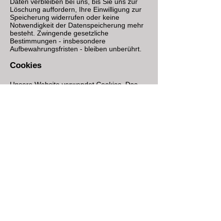
Daten verbleiben bei uns, bis Sie uns zur
Löschung auffordern, Ihre Einwilligung zur
Speicherung widerrufen oder keine
Notwendigkeit der Datenspeicherung mehr
besteht. Zwingende gesetzliche
Bestimmungen - insbesondere
Aufbewahrungsfristen - bleiben unberührt.
Cookies
Unsere Website verwendet Cookies. Das
sind kleine Textdateien, die Ihr Webbrowser
auf Ihrem Endgerät speichert. Cookies
helfen uns dabei, unser Angebot
nutzerfreundlicher, effektiver und sicherer
zu machen.
Einige Cookies sind “Session-Cookies.”
Solche Cookies werden nach Ende Ihrer
Browser-Sitzung von selbst gelöscht.
Hingegen bleiben andere Cookies auf Ihrem
Endgerät bestehen, bis Sie diese selbst
löschen. Solche Cookies helfen uns, Sie bei
Rückkehr auf unserer Website
wiederzuerkennen.
Mit einem modernen Webbrowser können
Sie das Setzen von Cookies überwachen,
einschränken oder unterbinden. Viele
Webbrowser lassen sich so konfigurieren,