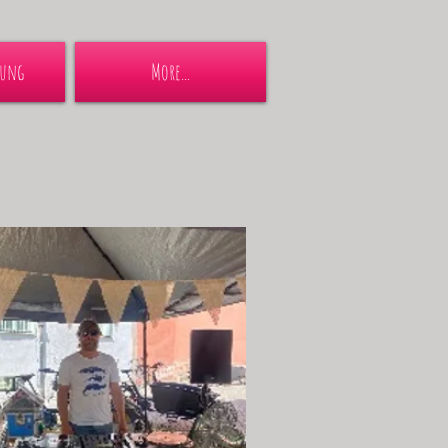
lung
More...