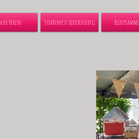
nser Verein
Straßenfest Ulrichsviertel
Bildersamm