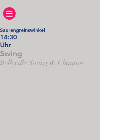
Saurengreinswinkel
14:30
Uhr
Swing
Belleville Swing & Chanson